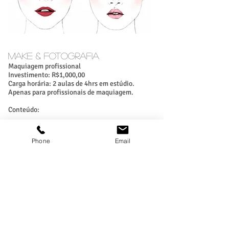
MAKE & FOTOGRAFIA
Maquiagem profissional
Investimento: R$1,000,00
Carga horária: 2 aulas de 4hrs em estúdio.
Apenas para profissionais de maquiagem.
Conteúdo:
PELE
Pele impecável, esconder olheiras escuras,
Phone
Email
acne/espinhas, rosásea e imperfeições severas
da pele.
CONTORNO + ILUMINAÇÃO
Realçar e iluminar os melhores ângulos do seu
tipo de rosto.